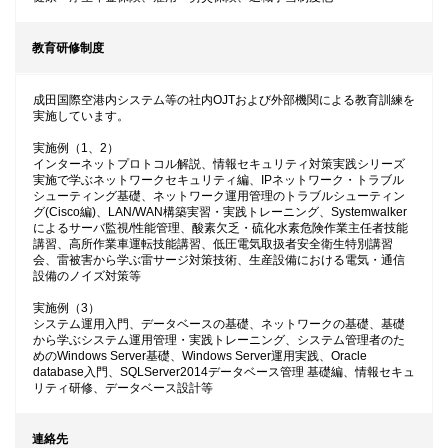
教育研修制度
成田国際空港内システム等の社内OJTおよび外部機関による教育訓練を
実施しています。
実施例（1、2）
インターネットプロトコル解説、情報セキュリティ対策実践シリーズ
実施で学ぶネットワークセキュリティ編、IPネットワーク・トラブル
シューティング基礎、ネットワーク運用管理のトラブルシューティン
グ(Cisco編)、LAN/WAN構築実習・実践トレーニング、Systemwalker
によるサーバ監視/性能管理、酸素欠乏・硫化水素危険作業主任者技能
講習、高所作業車運転技能講習、低圧電気取扱者安全衛生特別講習
会、雷被害から学ぶ雷サージ対策技術、生産設備における電気・通信
設備のノイズ対策等
実施例（3）
システム運用入門、データベースの基礎、ネットワークの基礎、基礎
から学ぶシステム運用管理・実践トレーニング、システム管理者のた
めのWindows Server基礎、Windows Server運用実践、Oracle
database入門、SQLServer2014データベース管理 基礎編、情報セキュ
リティ研修、データベース設計等
連絡先