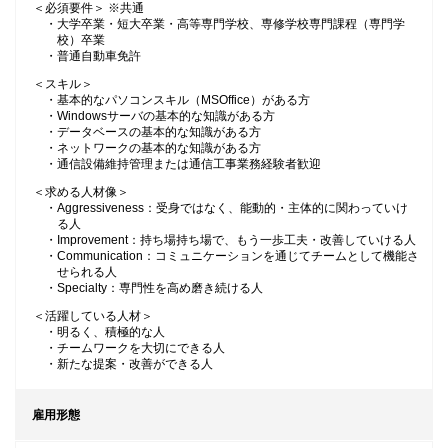
＜必須要件＞ ※共通
・大学卒業・短大卒業・高等専門学校、専修学校専門課程（専門学
校）卒業
・普通自動車免許
＜スキル＞
・基本的なパソコンスキル（MSOffice）がある方
・Windowsサーバの基本的な知識がある方
・データベースの基本的な知識がある方
・ネットワークの基本的な知識がある方
・通信設備維持管理または通信工事業務経験者歓迎
＜求める人材像＞
・Aggressiveness：受身ではなく、能動的・主体的に関わっていけ
る人
・Improvement：持ち場持ち場で、もう一歩工夫・改善していける人
・Communication：コミュニケーションを通じてチームとして機能さ
せられる人
・Specialty：専門性を高め磨き続ける人
＜活躍している人材＞
・明るく、積極的な人
・チームワークを大切にできる人
・新たな提案・改善ができる人
雇用形態