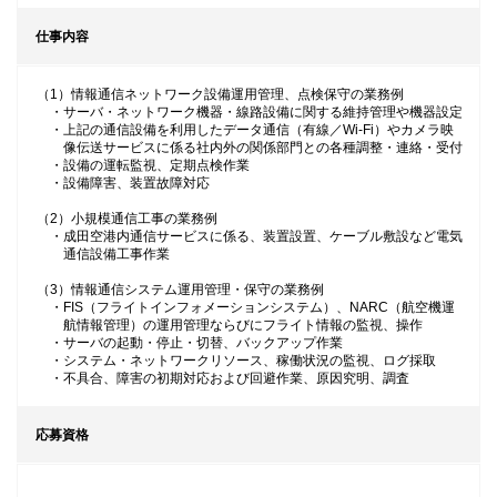
仕事内容
（1）情報通信ネットワーク設備運用管理、点検保守の業務例
・サーバ・ネットワーク機器・線路設備に関する維持管理や機器設定
・上記の通信設備を利用したデータ通信（有線／Wi-Fi）やカメラ映
像伝送サービスに係る社内外の関係部門との各種調整・連絡・受付
・設備の運転監視、定期点検作業
・設備障害、装置故障対応
（2）小規模通信工事の業務例
・成田空港内通信サービスに係る、装置設置、ケーブル敷設など電気
通信設備工事作業
（3）情報通信システム運用管理・保守の業務例
・FIS（フライトインフォメーションシステム）、NARC（航空機運
航情報管理）の運用管理ならびにフライト情報の監視、操作
・サーバの起動・停止・切替、バックアップ作業
・システム・ネットワークリソース、稼働状況の監視、ログ採取
・不具合、障害の初期対応および回避作業、原因究明、調査
応募資格