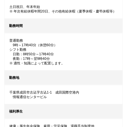
土日祝日、年末年始
※ 年次有給休暇年間20日、その他有給休暇（夏季休暇・慶弔休暇等）
勤務時間
普通勤務
9時～17時40分（休憩60分）
シフト勤務
日勤：8時50分～17時40分
夜勤：17時～翌9時40分
※ 適性・知識によって配置します。
勤務地
千葉県成田市古込字古込1-1 成田国際空港内
情報通信センタービル
福利厚生
健康・厚生年金保険、雇用・労災保険、退職手当制度他