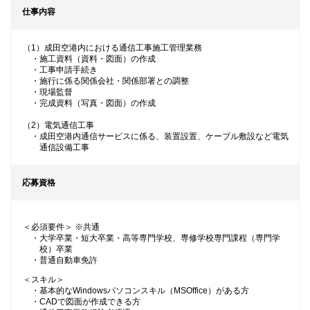
仕事内容
（1）成田空港内における通信工事施工管理業務
・施工資料（資料・図面）の作成
・工事申請手続き
・施行に係る関係会社・関係部署との調整
・現場監督
・完成資料（写真・図面）の作成
（2）電気通信工事
・成田空港内通信サービスに係る、装置設置、ケーブル敷設など電気
通信設備工事
応募資格
＜必須要件＞ ※共通
・大学卒業・短大卒業・高等専門学校、専修学校専門課程（専門学
校）卒業
・普通自動車免許
＜スキル＞
・基本的なWindowsパソコンスキル（MSOffice）がある方
・CADで図面が作成できる方