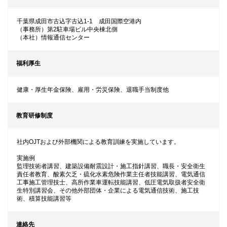
千葉県成田市古込字古込1-1 成田国際空港内
（事務所）第2駐車場ビル中央棟北側
（本社）情報通信センター
福利厚生
健康・厚生年金保険、雇用・労災保険、退職手当制度他
教育研修制度
社内OJTおよび外部機関による教育訓練を実施しています。
実施例
監理技術者講習、建築設備耐震設計・施工指針講習、職長・安全衛生
責任者教育、酸素欠乏・硫化水素危険作業主任者技能講習、電気通信
工事施工管理技士、高所作業車運転技能講習、低圧電気取扱者安全衛
生特別講習会、その他外部団体・企業による電気通信技術、施工技
術、積算技能講習等
連絡先