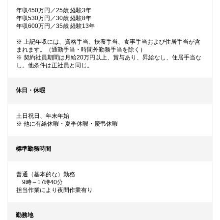
年収450万円／25歳 経験3年
年収530万円／30歳 経験8年
年収600万円／35歳 経験13年
※ 上記年収には、資格手当、扶養手当、食事手当および住居手当が含
まれます。（通勤手当・時間外勤務手当を除く）
※ 契約社員期間は月給20万円以上、賞与あり、昇給なし、住居手当な
し。他条件は正社員と同じ。
休日・休暇
土日祝日、年末年始
※ 他に有給休暇・夏季休暇・慶弔休暇
標準勤務時間
普通（基本的な）勤務
9時～17時40分
担当作業により夜間作業有り
勤務地